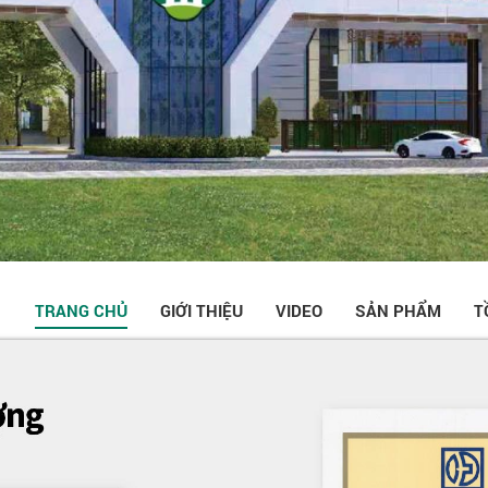
TRANG CHỦ
GIỚI THIỆU
VIDEO
SẢN PHẨM
T