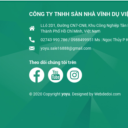
CÔNG TY TNHH SÀN NHÀ VĨNH DỤ VI
LLô 2D1, Đường CN7-CN8, Khu Công Nghiệp Tân B
Thành Phố Hồ Chí Minh, Việt Nam
02743 990 786 / 0988499951 Ms : Ngọc Thủy P 
yoyu.sale16888@gmail.com
Theo dõi chúng tôi trên
© 2020 Copyright
yoyu
. Designed by
Webdedoi.com