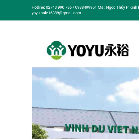
Hotline: 02743 990 786 / 0988499951 Ms : Ngọc Thủy P Kinh 
yoyu.sale16888@gmail.com