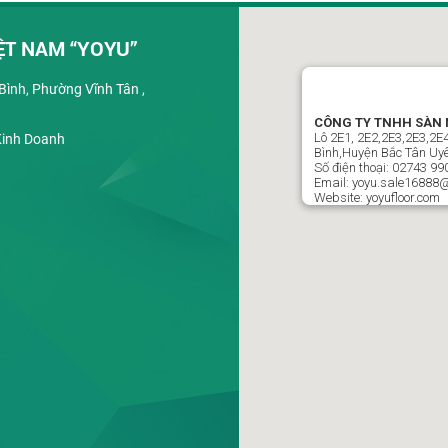
ỆT NAM “YOYU”
ình, Phường Vĩnh Tân ,
CÔNG TY TNHH SÀN 
Lô 2E1, 2E2,2E3,2E3,2
Kinh Doanh
Bình,Huyện Bắc Tân Uyê
Số điện thoại: 02743 99
Email: yoyu.sale16888
Website: yoyufloor.com