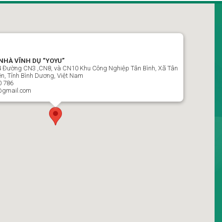
NHÀ VĨNH DỤ “YOYU”
E4 Đường CN3 ,CN8, và CN10 Khu Công Nghiệp Tân Bình, Xã Tân
n, Tỉnh Bình Dương, Việt Nam
0 786
@gmail.com