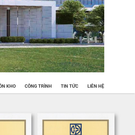
ỒN KHO
CÔNG TRÌNH
TIN TỨC
LIÊN HỆ