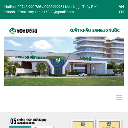
Hotline: 02743 990 786 / 0988499951 Ms : Ngọc Thủy P Kinh
VN
Doanh - Email: yoyu.sale16888@gmail.com
EN