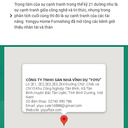
Trọng tâm của sự cạnh tranh trong thế kỷ 21 dường như là
sự cạnh tranh giữa công nghệ và tri thức, nhưng trong
phân tích cuối cùng thì đó là sự cạnh tranh của các tài
năng. Yongyu Home Furnishing đã mở rộng các kênh giới
thiệu nhân tài và thàn
CÔNG TY TNHH SÀN NHÀ VĨNH DỤ VIỆT NAM
“YOYU”
LLô 2D1, Đường CN7-CN8, Khu Công Nghiệp Tân Bình,
CÔNG TY TNHH SÀN NHÀ VĨNH DỤ “YOYU”
Phường Vĩnh Tân , Thành Phố Hồ Chí Minh, Việt Nam
Lô 2E1, 2E2,2E3,2E3,2E4 Đường CN3 ,CN8, và
CN10 Khu Công Nghiệp Tân Bình, Xã Tân
02743 990 786 / 0988499951 Ms : Ngọc Thủy P Kinh Doanh
Bình,Huyện Bắc Tân Uyên, Tỉnh Bình Dương, Việt
Nam
yoyu.sale16888@gmail.com
Số điện thoại: 02743 990 786
Email: yoyu.sale16888@gmail.com
Website: yoyufloor.com
Theo dõi chúng tôi trên