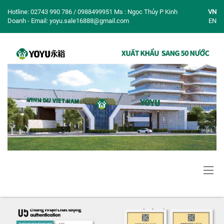
Hotline: 02743 990 786 / 0988499951 Ms : Ngọc Thủy P Kinh
VN
Doanh - Email: yoyu.sale16888@gmail.com
EN