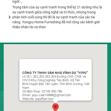
ngót..,
Trọng tâm của sự cạnh tranh trong thế kỷ 21 dường như là
sự cạnh tranh giữa công nghệ và tri thức, nhưng trong
phân tích cuối cùng thì đó là sự cạnh tranh của các tài
năng. Yongyu Home Furnishing đã mở rộng các kênh giới
thiệu nhân tài và thàn
CÔNG TY TNHH SÀN NHÀ VĨNH DỤ VIỆT NAM
“YOYU”
LLô 2D1, Đường CN7-CN8, Khu Công Nghiệp Tân Bình,
CÔNG TY TNHH SÀN NHÀ VĨNH DỤ “YOYU”
Phường Vĩnh Tân , Thành Phố Hồ Chí Minh, Việt Nam
Lô 2E1, 2E2,2E3,2E3,2E4 Đường CN3 ,CN8, và
CN10 Khu Công Nghiệp Tân Bình, Xã Tân
02743 990 786 / 0988499951 Ms : Ngọc Thủy P Kinh Doanh
Bình,Huyện Bắc Tân Uyên, Tỉnh Bình Dương, Việt
Nam
yoyu.sale16888@gmail.com
Số điện thoại: 02743 990 786
Email: yoyu.sale16888@gmail.com
Website: yoyufloor.com
Theo dõi chúng tôi trên