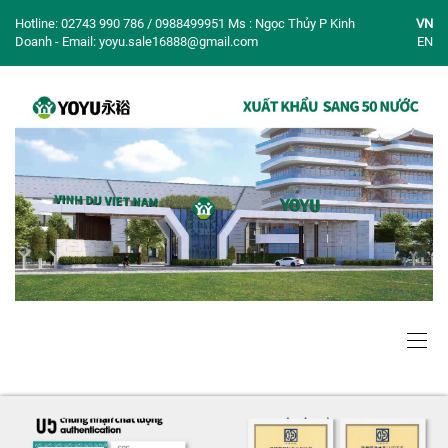
Hotline: 02743 990 786 / 0988499951 Ms : Ngọc Thủy P Kinh
VN
Doanh - Email: yoyu.sale16888@gmail.com
EN