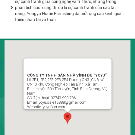
sự cạnh tranh giữa công nghệ và tri thức, nhưng trong
phân tích cuối cùng thì đó là sự cạnh tranh của các tài
năng. Yongyu Home Furnishing đã mở rộng các kênh giới
thiệu nhân tài và thàn
CÔNG TY TNHH SÀN NHÀ VĨNH DỤ VIỆT NAM
“YOYU”
LLô 2D1, Đường CN7-CN8, Khu Công Nghiệp Tân Bình,
CÔNG TY TNHH SÀN NHÀ VĨNH DỤ “YOYU”
Phường Vĩnh Tân , Thành Phố Hồ Chí Minh, Việt Nam
Lô 2E1, 2E2,2E3,2E3,2E4 Đường CN3 ,CN8, và
CN10 Khu Công Nghiệp Tân Bình, Xã Tân
02743 990 786 / 0988499951 Ms : Ngọc Thủy P Kinh Doanh
Bình,Huyện Bắc Tân Uyên, Tỉnh Bình Dương, Việt
Nam
yoyu.sale16888@gmail.com
Số điện thoại: 02743 990 786
Email: yoyu.sale16888@gmail.com
Website: yoyufloor.com
Theo dõi chúng tôi trên