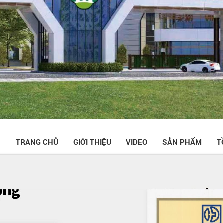
TRANG CHỦ
GIỚI THIỆU
VIDEO
SẢN PHẨM
T