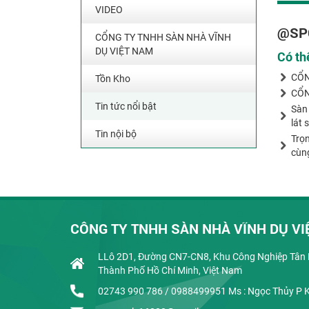
VIDEO
@SP
CỔNG TY TNHH SÀN NHÀ VĨNH
DỤ VIỆT NAM
Có th
CỔN
Tồn Kho
CỔN
Tin tức nổi bật
Sàn 
lát 
Tin nội bộ
Trọn
cùng
CÔNG TY TNHH SÀN NHÀ VĨNH DỤ VI
LLô 2D1, Đường CN7-CN8, Khu Công Nghiệp Tân B
Thành Phố Hồ Chí Minh, Việt Nam
02743 990 786 / 0988499951 Ms : Ngọc Thủy P 