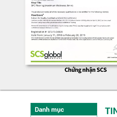
TI
Danh mục