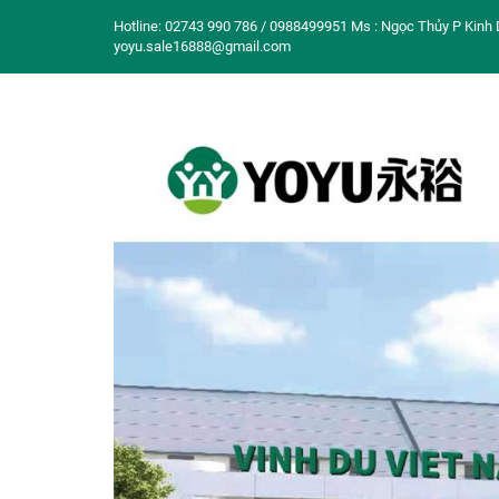
Hotline: 02743 990 786 / 0988499951 Ms : Ngọc Thủy P Kinh 
yoyu.sale16888@gmail.com