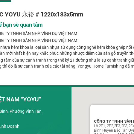
C YOYU 永裕 # 1220x183x5mm
ể bạn sẽ quan tâm
G TY TNHH SÀN NHÀ VĨNH DỤ VIỆT NAM
G TY TNHH SÀN NHÀ VĨNH DỤ VIỆT NAM
nhựa hèm khóa là loại sàn nhựa sử dụng công nghệ hèm khóa ghép nối vớ
sàn mới nhất hiện nay khắc phục những nhược điểm của sàn gỗ truyền th
g tâm của sự cạnh tranh trong thế kỷ 21 dường như là sự cạnh tranh giữ
 thì đó là sự cạnh tranh của các tài năng. Yongyu Home Furnishing đã mở
ỆT NAM “YOYU”
ình, Phường Vĩnh Tân ,
CÔNG TY TNHH SÀN 
Lô 2E1, 2E2,2E3,2E3,2
Kinh Doanh
Bình,Huyện Bắc Tân Uyê