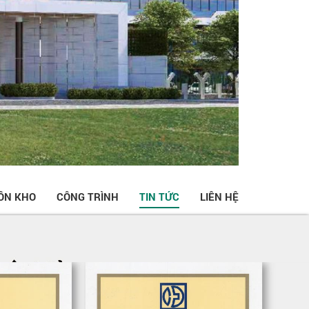
ỒN KHO
CÔNG TRÌNH
TIN TỨC
LIÊN HỆ