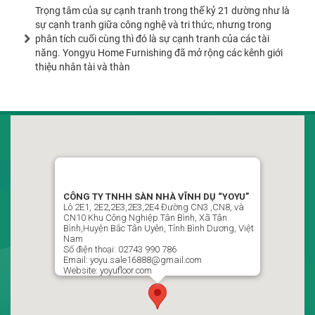
Trọng tâm của sự cạnh tranh trong thế kỷ 21 dường như là
sự cạnh tranh giữa công nghệ và tri thức, nhưng trong
phân tích cuối cùng thì đó là sự cạnh tranh của các tài
năng. Yongyu Home Furnishing đã mở rộng các kênh giới
thiệu nhân tài và thàn
CÔNG TY TNHH SÀN NHÀ VĨNH DỤ VIỆT NAM
“YOYU”
LLô 2D1, Đường CN7-CN8, Khu Công Nghiệp Tân Bình,
CÔNG TY TNHH SÀN NHÀ VĨNH DỤ “YOYU”
Phường Vĩnh Tân , Thành Phố Hồ Chí Minh, Việt Nam
Lô 2E1, 2E2,2E3,2E3,2E4 Đường CN3 ,CN8, và
CN10 Khu Công Nghiệp Tân Bình, Xã Tân
02743 990 786 / 0988499951 Ms : Ngọc Thủy P Kinh Doanh
Bình,Huyện Bắc Tân Uyên, Tỉnh Bình Dương, Việt
Nam
yoyu.sale16888@gmail.com
Số điện thoại: 02743 990 786
Email: yoyu.sale16888@gmail.com
Website: yoyufloor.com
Theo dõi chúng tôi trên