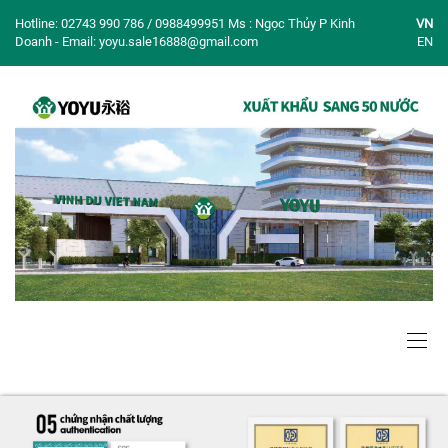
Hotline: 02743 990 786 / 0988499951 Ms : Ngọc Thủy P Kinh
VN
Doanh - Email: yoyu.sale16888@gmail.com
EN