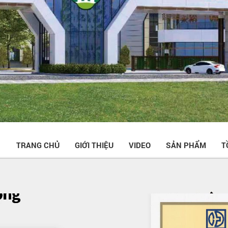
TRANG CHỦ
GIỚI THIỆU
VIDEO
SẢN PHẨM
T