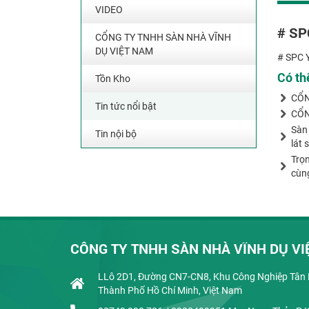
VIDEO
# S
CỔNG TY TNHH SÀN NHÀ VĨNH
DỤ VIỆT NAM
# SPC
Có th
Tồn Kho
CỔN
Tin tức nổi bật
CỔN
Sàn 
Tin nội bộ
lát 
Trọn
cùng
CÔNG TY TNHH SÀN NHÀ VĨNH DỤ VI
LLô 2D1, Đường CN7-CN8, Khu Công Nghiệp Tân B
Thành Phố Hồ Chí Minh, Việt Nam