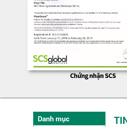
TI
Danh mục