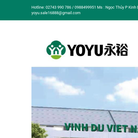
Hotline: 02743 990 786 / 0988499951 Ms : Ngọc Thủy P Kinh 
yoyu.sale16888@gmail.com