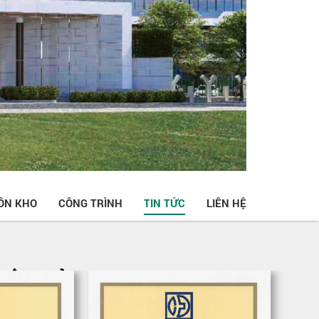
ỒN KHO
CÔNG TRÌNH
TIN TỨC
LIÊN HỆ