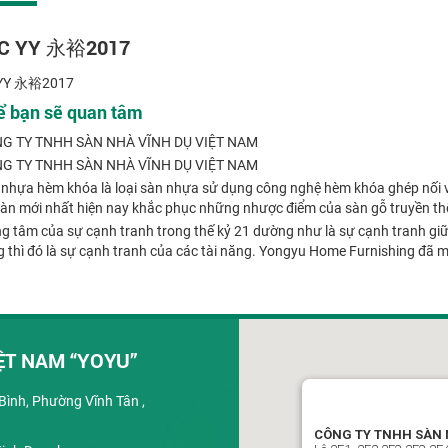
PC YY 永裕2017
 YY 永裕2017
ể bạn sẽ quan tâm
G TY TNHH SÀN NHÀ VĨNH DỤ VIỆT NAM
G TY TNHH SÀN NHÀ VĨNH DỤ VIỆT NAM
nhựa hèm khóa là loại sàn nhựa sử dụng công nghệ hèm khóa ghép nối vớ
sàn mới nhất hiện nay khắc phục những nhược điểm của sàn gỗ truyền th
g tâm của sự cạnh tranh trong thế kỷ 21 dường như là sự cạnh tranh giữ
 thì đó là sự cạnh tranh của các tài năng. Yongyu Home Furnishing đã mở
ỆT NAM “YOYU”
ình, Phường Vĩnh Tân ,
CÔNG TY TNHH SÀN 