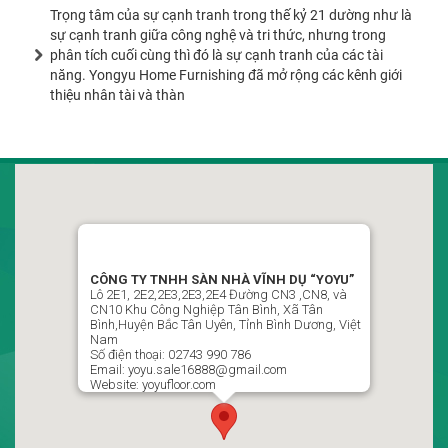
Trọng tâm của sự cạnh tranh trong thế kỷ 21 dường như là
sự cạnh tranh giữa công nghệ và tri thức, nhưng trong
phân tích cuối cùng thì đó là sự cạnh tranh của các tài
năng. Yongyu Home Furnishing đã mở rộng các kênh giới
thiệu nhân tài và thàn
CÔNG TY TNHH SÀN NHÀ VĨNH DỤ VIỆT NAM
“YOYU”
LLô 2D1, Đường CN7-CN8, Khu Công Nghiệp Tân Bình,
CÔNG TY TNHH SÀN NHÀ VĨNH DỤ “YOYU”
Phường Vĩnh Tân , Thành Phố Hồ Chí Minh, Việt Nam
Lô 2E1, 2E2,2E3,2E3,2E4 Đường CN3 ,CN8, và
CN10 Khu Công Nghiệp Tân Bình, Xã Tân
02743 990 786 / 0988499951 Ms : Ngọc Thủy P Kinh Doanh
Bình,Huyện Bắc Tân Uyên, Tỉnh Bình Dương, Việt
Nam
yoyu.sale16888@gmail.com
Số điện thoại: 02743 990 786
Email: yoyu.sale16888@gmail.com
Website: yoyufloor.com
Theo dõi chúng tôi trên