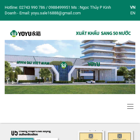
Hotline: 02743 990 786 / 0988499951 Ms : Ngọc Thủy P Kinh
VN
Doanh - Email: yoyu.sale16888@gmail.com
EN