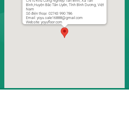
CN10 Khu Công Nghiệp Tân Bình, Xã Tân
02743 990 786 / 0988499951 Ms : Ngọc Thủy P Kinh Doanh
Bình,Huyện Bắc Tân Uyên, Tỉnh Bình Dương, Việt
Nam
yoyu.sale16888@gmail.com
Số điện thoại: 02743 990 786
Email: yoyu.sale16888@gmail.com
Website: yoyufloor.com
Theo dõi chúng tôi trên
© 2020 Copyright
yoyu
. Designed by
Webdedoi.com