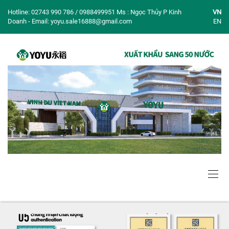
Hotline: 02743 990 786 / 0988499951 Ms : Ngọc Thủy P Kinh
VN
Doanh - Email: yoyu.sale16888@gmail.com
EN