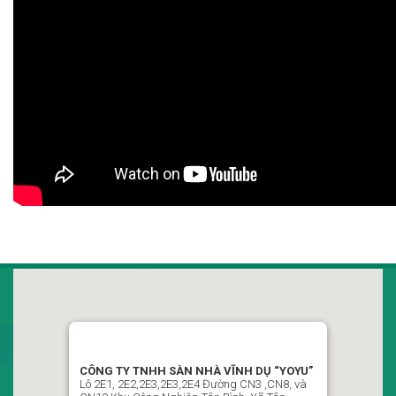
CÔNG TY TNHH SÀN NHÀ VĨNH DỤ VIỆT NAM
“YOYU”
LLô 2D1, Đường CN7-CN8, Khu Công Nghiệp Tân Bình,
CÔNG TY TNHH SÀN NHÀ VĨNH DỤ “YOYU”
Phường Vĩnh Tân , Thành Phố Hồ Chí Minh, Việt Nam
Lô 2E1, 2E2,2E3,2E3,2E4 Đường CN3 ,CN8, và