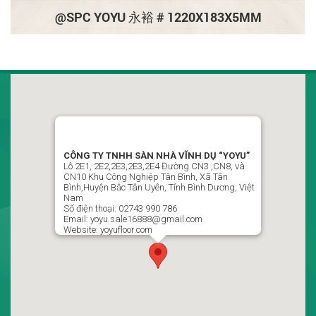
@SPC YOYU 永裕 # 1220X183X5MM
CÔNG TY TNHH SÀN NHÀ VĨNH DỤ VIỆT NAM
“YOYU”
LLô 2D1, Đường CN7-CN8, Khu Công Nghiệp Tân Bình,
CÔNG TY TNHH SÀN NHÀ VĨNH DỤ “YOYU”
Phường Vĩnh Tân , Thành Phố Hồ Chí Minh, Việt Nam
Lô 2E1, 2E2,2E3,2E3,2E4 Đường CN3 ,CN8, và
CN10 Khu Công Nghiệp Tân Bình, Xã Tân
02743 990 786 / 0988499951 Ms : Ngọc Thủy P Kinh Doanh
Bình,Huyện Bắc Tân Uyên, Tỉnh Bình Dương, Việt
Nam
yoyu.sale16888@gmail.com
Số điện thoại: 02743 990 786
Email: yoyu.sale16888@gmail.com
Website: yoyufloor.com
Theo dõi chúng tôi trên