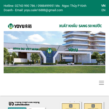
Hotline: 02743 990 786 / 0988499951 Ms : Ngọc Thủy P Kinh
VN
Doanh - Email: yoyu.sale16888@gmail.com
EN