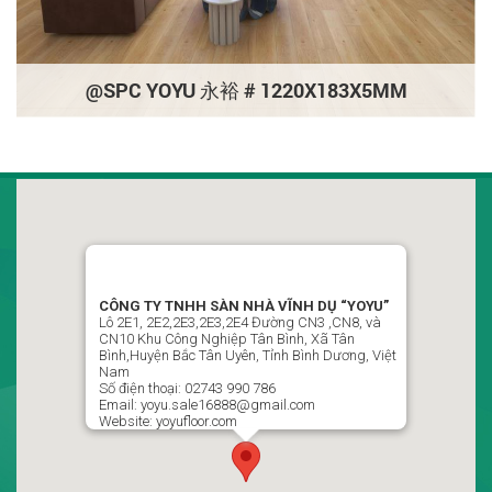
@SPC YOYU 永裕 # 1220X183X5MM
CÔNG TY TNHH SÀN NHÀ VĨNH DỤ VIỆT NAM
“YOYU”
LLô 2D1, Đường CN7-CN8, Khu Công Nghiệp Tân Bình,
CÔNG TY TNHH SÀN NHÀ VĨNH DỤ “YOYU”
Phường Vĩnh Tân , Thành Phố Hồ Chí Minh, Việt Nam
Lô 2E1, 2E2,2E3,2E3,2E4 Đường CN3 ,CN8, và
CN10 Khu Công Nghiệp Tân Bình, Xã Tân
02743 990 786 / 0988499951 Ms : Ngọc Thủy P Kinh Doanh
Bình,Huyện Bắc Tân Uyên, Tỉnh Bình Dương, Việt
Nam
yoyu.sale16888@gmail.com
Số điện thoại: 02743 990 786
Email: yoyu.sale16888@gmail.com
Website: yoyufloor.com
Theo dõi chúng tôi trên