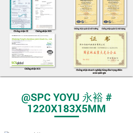
@SPC YOYU 永裕 #
1220X183X5MM