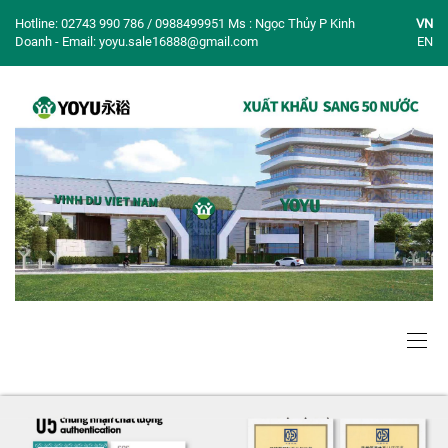
Hotline: 02743 990 786 / 0988499951 Ms : Ngọc Thủy P Kinh
VN
Doanh - Email: yoyu.sale16888@gmail.com
EN