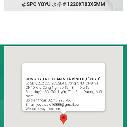
@SPC YOYU 永裕 # 1220X183X5MM
CÔNG TY TNHH SÀN NHÀ VĨNH DỤ VIỆT NAM
“YOYU”
LLô 2D1, Đường CN7-CN8, Khu Công Nghiệp Tân Bình,
CÔNG TY TNHH SÀN NHÀ VĨNH DỤ “YOYU”
Phường Vĩnh Tân , Thành Phố Hồ Chí Minh, Việt Nam
Lô 2E1, 2E2,2E3,2E3,2E4 Đường CN3 ,CN8, và
CN10 Khu Công Nghiệp Tân Bình, Xã Tân
02743 990 786 / 0988499951 Ms : Ngọc Thủy P Kinh Doanh
Bình,Huyện Bắc Tân Uyên, Tỉnh Bình Dương, Việt
Nam
yoyu.sale16888@gmail.com
Số điện thoại: 02743 990 786
Email: yoyu.sale16888@gmail.com
Website: yoyufloor.com
Theo dõi chúng tôi trên