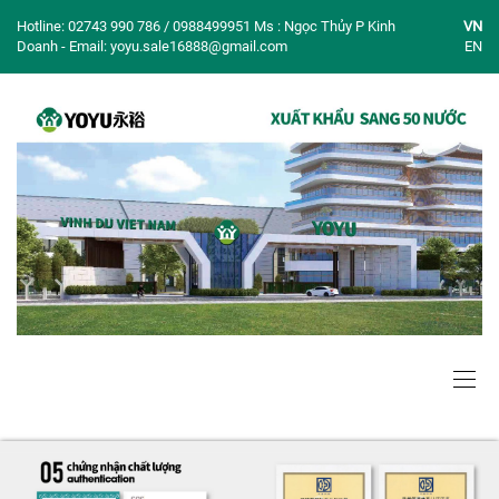
Hotline: 02743 990 786 / 0988499951 Ms : Ngọc Thủy P Kinh
VN
Doanh - Email: yoyu.sale16888@gmail.com
EN