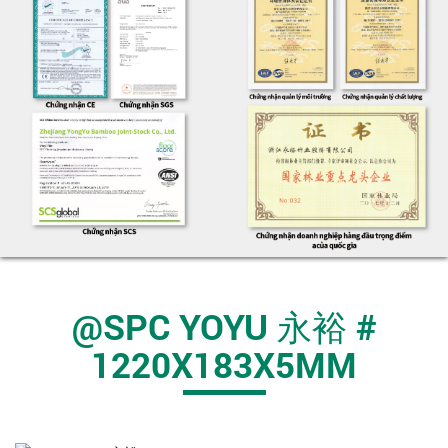
@SPC YOYU 永裕 #
1220X183X5MM