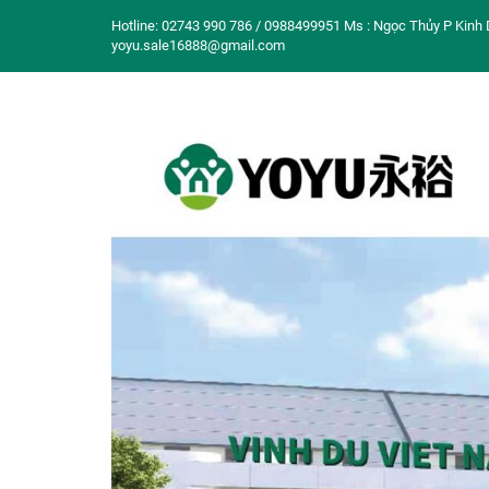
Hotline: 02743 990 786 / 0988499951 Ms : Ngọc Thủy P Kinh 
yoyu.sale16888@gmail.com