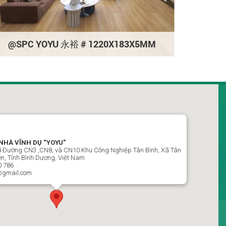
@SPC
@SPC YOYU 永裕 # 1220X183X5MM
NHÀ VĨNH DỤ “YOYU”
E4 Đường CN3 ,CN8, và CN10 Khu Công Nghiệp Tân Bình, Xã Tân
n, Tỉnh Bình Dương, Việt Nam
0 786
@gmail.com