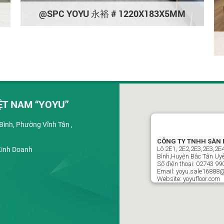
@SPC YOYU 永裕 # 1220X183X5MM
ỆT NAM “YOYU”
ình, Phường Vĩnh Tân ,
CÔNG TY TNHH SÀN 
Lô 2E1, 2E2,2E3,2E3,2
Kinh Doanh
Bình,Huyện Bắc Tân Uyê
Số điện thoại: 02743 99
Email: yoyu.sale16888
Website: yoyufloor.com