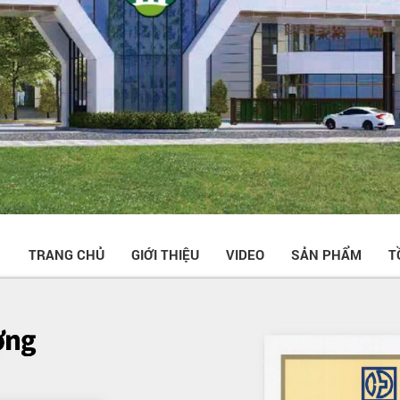
TRANG CHỦ
GIỚI THIỆU
VIDEO
SẢN PHẨM
T