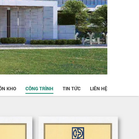
ỒN KHO
CÔNG TRÌNH
TIN TỨC
LIÊN HỆ