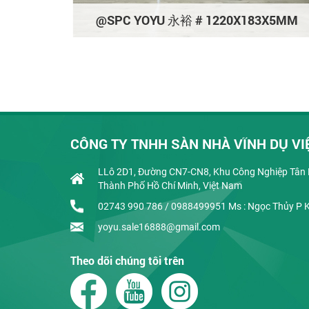
@SPC YOYU 永裕 # 1220X183X5MM
3X5MM
CÔNG TY TNHH SÀN NHÀ VĨNH DỤ VI
LLô 2D1, Đường CN7-CN8, Khu Công Nghiệp Tân B
Thành Phố Hồ Chí Minh, Việt Nam
02743 990 786 / 0988499951 Ms : Ngọc Thủy P 
yoyu.sale16888@gmail.com
Theo dõi chúng tôi trên