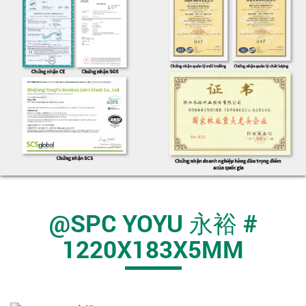
@SPC YOYU 永裕 #
1220X183X5MM