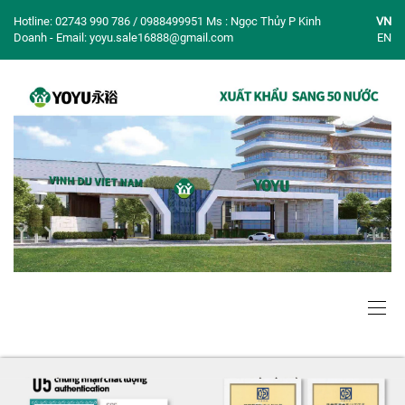
Hotline: 02743 990 786 / 0988499951 Ms : Ngọc Thủy P Kinh
VN
Doanh - Email: yoyu.sale16888@gmail.com
EN