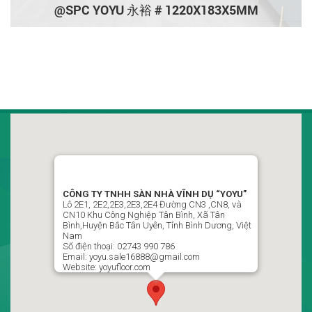
@SPC YOYU 永裕 # 1220X183X5MM
CÔNG TY TNHH SÀN NHÀ VĨNH DỤ VIỆT NAM
“YOYU”
LLô 2D1, Đường CN7-CN8, Khu Công Nghiệp Tân Bình,
CÔNG TY TNHH SÀN NHÀ VĨNH DỤ “YOYU”
Phường Vĩnh Tân , Thành Phố Hồ Chí Minh, Việt Nam
Lô 2E1, 2E2,2E3,2E3,2E4 Đường CN3 ,CN8, và
CN10 Khu Công Nghiệp Tân Bình, Xã Tân
02743 990 786 / 0988499951 Ms : Ngọc Thủy P Kinh Doanh
Bình,Huyện Bắc Tân Uyên, Tỉnh Bình Dương, Việt
Nam
yoyu.sale16888@gmail.com
Số điện thoại: 02743 990 786
Email: yoyu.sale16888@gmail.com
Website: yoyufloor.com
Theo dõi chúng tôi trên