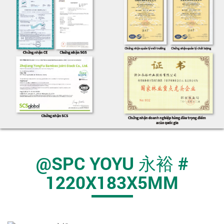
@SPC YOYU 永裕 #
1220X183X5MM