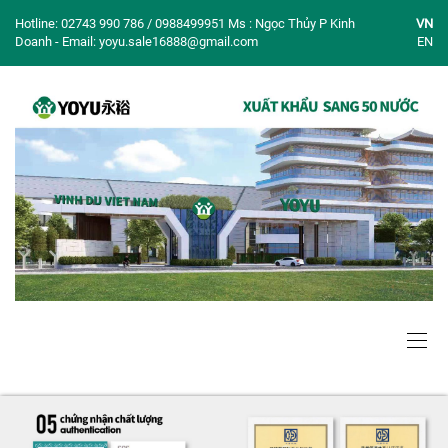
Hotline: 02743 990 786 / 0988499951 Ms : Ngọc Thủy P Kinh
VN
Doanh - Email: yoyu.sale16888@gmail.com
EN