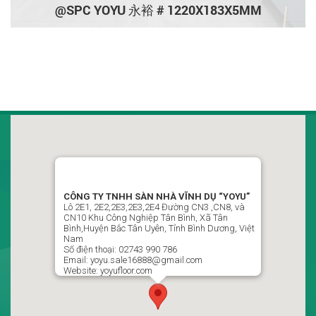
@SPC YOYU 永裕 # 1220X183X5MM
CÔNG TY TNHH SÀN NHÀ VĨNH DỤ VIỆT NAM
“YOYU”
LLô 2D1, Đường CN7-CN8, Khu Công Nghiệp Tân Bình,
CÔNG TY TNHH SÀN NHÀ VĨNH DỤ “YOYU”
Phường Vĩnh Tân , Thành Phố Hồ Chí Minh, Việt Nam
Lô 2E1, 2E2,2E3,2E3,2E4 Đường CN3 ,CN8, và
CN10 Khu Công Nghiệp Tân Bình, Xã Tân
02743 990 786 / 0988499951 Ms : Ngọc Thủy P Kinh Doanh
Bình,Huyện Bắc Tân Uyên, Tỉnh Bình Dương, Việt
Nam
yoyu.sale16888@gmail.com
Số điện thoại: 02743 990 786
Email: yoyu.sale16888@gmail.com
Website: yoyufloor.com
Theo dõi chúng tôi trên